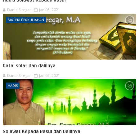
Hadis Solawat Kepada Rasul
Dame Siregar
Jan 05, 2021
MATERI PERKULIAHAN
batal solat dan dalilnya
Dame Siregar
Jan 02, 2021
HADIS
Solawat Kepada Rasul dan Dalilnya