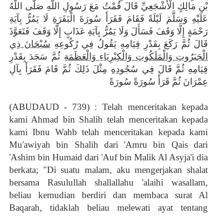
بْنِ مَالِكٍ الْأَشْجَعِيِّ قَالَ
قُمْتُ مَعَ رَسُولِ اللَّهِ صَلَّى اللَّهُ
عَلَيْهِ وَسَلَّمَ لَيْلَةً فَقَامَ فَقَرَأَ سُورَةَ الْبَقَرَةِ لَا يَمُرُّ بِآيَةِ
رَحْمَةٍ إِلَّا وَقَفَ فَسَأَلَ وَلَا يَمُرُّ بِآيَةِ عَذَابٍ إِلَّا وَقَفَ فَتَعَوَّذَ
قَالَ ثُمَّ رَكَعَ بِقَدْرِ قِيَامِهِ يَقُولُ فِي رُكُوعِهِ
سُبْحَانَ ذِي
الْجَبَرُوتِ وَالْمَلَكُوتِ وَالْكِبْرِيَاءِ وَالْعَظَمَةِ
ثُمَّ سَجَدَ بِقَدْرِ
قِيَامِهِ ثُمَّ قَالَ فِي سُجُودِهِ مِثْلَ ذَلِكَ ثُمَّ قَامَ فَقَرَأَ بِآلِ
عِمْرَانَ ثُمَّ قَرَأَ سُورَةً سُورَةً
(ABUDAUD - 739) : Telah menceritakan kepada
kami Ahmad bin Shalih telah menceritakan kepada
kami Ibnu Wahb telah menceritakan kepada kami
Mu'awiyah bin Shalih dari 'Amru bin Qais dari
'Ashim bin Humaid dari 'Auf bin Malik Al Asyja'i dia
berkata; "Di suatu malam, aku mengerjakan shalat
bersama Rasulullah shallallahu 'alaihi wasallam,
beliau kemudian berdiri dan membaca surat Al
Baqarah, tidaklah beliau melewati ayat tentang