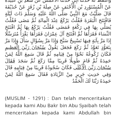
وَاللَّفْظُ لَهُ حَدَّثَنَا أَبِي حَدَّثَنَا الْأَعْمَشُ عَنْ سَعْدِ بْنِ عُبَيْدَةَ
عَنْ الْمُسْتَوْرِدِ بْنِ الْأَحْنَفِ عَنْ صِلَةَ بْنِ زُفَرَ عَنْ حُذَيْفَةَ
قَالَ
صَلَّيْتُ مَعَ النَّبِيِّ صَلَّى اللَّهُ عَلَيْهِ وَسَلَّمَ ذَاتَ لَيْلَةٍ
فَافْتَتَحَ الْبَقَرَةَ فَقُلْتُ يَرْكَعُ عِنْدَ الْمِائَةِ ثُمَّ مَضَى فَقُلْتُ
يُصَلِّي بِهَا فِي رَكْعَةٍ فَمَضَى فَقُلْتُ يَرْكَعُ بِهَا ثُمَّ افْتَتَحَ
النِّسَاءَ فَقَرَأَهَا ثُمَّ افْتَتَحَ آلَ عِمْرَانَ فَقَرَأَهَا يَقْرَأُ مُتَرَسِّلًا
إِذَا مَرَّ بِآيَةٍ فِيهَا تَسْبِيحٌ سَبَّحَ وَإِذَا مَرَّ بِسُؤَالٍ سَأَلَ وَإِذَا مَرَّ
بِتَعَوُّذٍ تَعَوَّذَ ثُمَّ رَكَعَ فَجَعَلَ يَقُولُ
سُبْحَانَ رَبِّيَ الْعَظِيمِ
فَكَانَ رُكُوعُهُ نَحْوًا مِنْ قِيَامِهِ ثُمَّ قَالَ سَمِعَ اللَّهُ لِمَنْ
حَمِدَهُ ثُمَّ قَامَ طَوِيلًا قَرِيبًا مِمَّا رَكَعَ ثُمَّ سَجَدَ
فَقَالَ
سُبْحَانَ رَبِّيَ الْأَعْلَى
فَكَانَ سُجُودُهُ قَرِيبًا مِنْ قِيَامِهِ
قَالَ
وَفِي حَدِيثِ جَرِيرٍ مِنْ الزِّيَادَةِ فَقَالَ سَمِعَ اللَّهُ لِمَنْ
حَمِدَهُ رَبَّنَا لَكَ الْحَمْدُ
(MUSLIM - 1291) : Dan telah menceritakan
kepada kami Abu Bakr bin Abu Syaibah telah
menceritakan kepada kami Abdullah bin