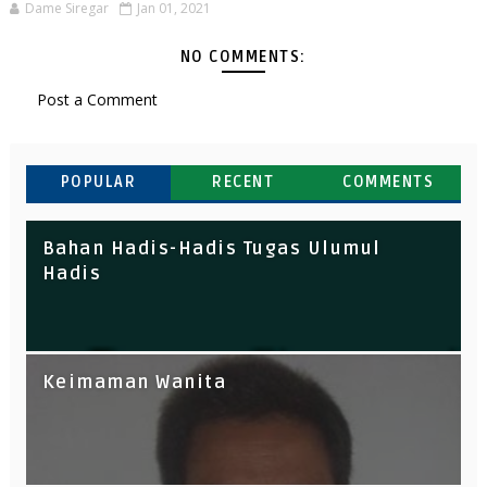
Dame Siregar
Jan 01, 2021
NO COMMENTS:
Post a Comment
POPULAR
RECENT
COMMENTS
ulumul Hadis dan hadis Siyasah
Bahan Hadis-Hadis Tugas Ulumul
Kontrak Kuliah
Hadis
Hadis Siyasah Pertemuan 15, ke 16 UAS
Analisisi Hadis-Hadis Tentang Solat
Keimaman Wanita
Tarwih