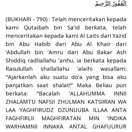
الْغَفُورُ الرَّحِيمُ
(BUKHARI - 790) : Telah menceritakan kepada
kami Qutaibah bin Sa'id berkata, telah
menceritakan kepada kami Al Laits dari Yazid
bin Abu Habib dari Abu Al Khair dari
'Abdullah bin 'Amru dari Abu Bakar Ash
Shiddiq radliallahu 'anhu, ia berkata kepada
Rasulullah shallallahu 'alaihi wasallam:
"Ajarkanlah aku suatu do'a yang bisa aku
panjatkan saat shalat!" Maka Beliau pun
berkata: "Bacalah 'ALLAHUMMA INNII
ZHALAMTU NAFSII ZHULMAN KATSIIRAN WA
LAA YAGHFIRUDZ DZUNUUBA ILLAA ANTA
FAGHFIRLII MAGHFIRATAN MIN 'INDIKA
WARHAMNII INNAKA ANTAL GHAFUURUR