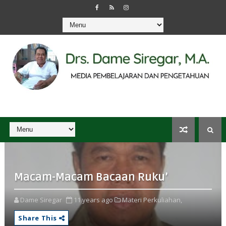
Macam-Macam Bacaan Ruku’
Dame Siregar
11 years ago
Materi Perkuliahan,
Share This