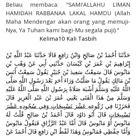
Beliau membaca: "SAMI'ALLAHU LIMAN
HAMIDAH RABBANAA LAKAL HAMDU (Allah
Maha Mendengar akan orang yang memuji-
Nya, Ya Tuhan kami bagi-Mu segala puji)."
Kelima10 Kali Tasbih
حَدَّثَنَا أَحْمَدُ بْنُ صَالِحٍ وَابْنُ رَافِعٍ قَالَا حَدَّثَنَا عَبْدُ اللَّهِ بْنُ
إِبْرَاهِيمَ بْنِ عُمَرَ بْنِ كَيْسَانَ حَدَّثَنِي أَبِي عَنْ وَهْبِ بْنِ
مَانُوسَ قَالَ سَمِعْتُ سَعِيدَ بْنَ جُبَيْرٍ يَقُولُ سَمِعْتُ أَنَسَ
بْنَ مَالِكٍ يَقُولُ
مَا صَلَّيْتُ وَرَاءَ أَحَدٍ بَعْدَ رَسُولِ اللَّهِ صَلَّى
اللَّهُ عَلَيْهِ وَسَلَّمَ أَشْبَهَ صَلَاةً بِرَسُولِ اللَّهِ صَلَّى اللَّهُ عَلَيْهِ
وَسَلَّمَ مِنْ هَذَا الْفَتَى يَعْنِي عُمَرَ بْنَ عَبْدِ الْعَزِيزِ قَالَ
فَحَزَرْنَا فِي
رُكُوعِهِ عَشْرَ تَسْبِيحَاتٍ وَفِي سُجُودِهِ عَشْرَ
تَسْبِيحَاتٍ
قَالَ أَبُو دَاوُد قَالَ أَحْمَدُ بْنُ صَالِحٍ قُلْتُ لَهُ
مَانُوسُ أَوْ مَابُوسُ قَالَ أَمَّا عَبْدُ الرَّزَّاقِ فَيَقُولُ مَابُوسُ
وَأَمَّا حِفْظِي فَمَانُوسُ وَهَذَا لَفْظُ ابْنِ رَافِعٍ قَالَ أَحْمَدُ عَنْ