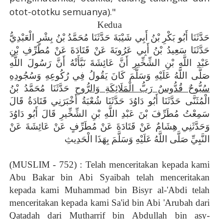
otot-ototku semuanya)."
Kedua
حَدَّثَنَا أَبُو بَكْرِ بْنُ أَبِي شَيْبَةَ حَدَّثَنَا مُحَمَّدُ بْنُ بِشْرٍ الْعَبْدِيُّ
حَدَّثَنَا سَعِيدُ بْنُ أَبِي عَرُوبَةَ عَنْ قَتَادَةَ عَنْ مُطَرِّفِ بْنِ
عَبْدِ اللَّهِ بْنِ الشِّخِّيرِ أَنَّ عَائِشَةَ نَبَّأَتْهُ
أَنَّ رَسُولَ اللَّهِ
صَلَّى اللَّهُ عَلَيْهِ وَسَلَّمَ كَانَ يَقُولُ فِي رُكُوعِهِ وَسُجُودِهِ
سُبُّوحٌ قُدُّوسٌ رَبُّ الْمَلَائِكَةِ وَالرُّوحِ
حَدَّثَنَا مُحَمَّدُ بْنُ
الْمُثَنَّى حَدَّثَنَا أَبُو دَاوُدَ حَدَّثَنَا شُعْبَةُ أَخْبَرَنِي قَتَادَةُ قَالَ
سَمِعْتُ مُطَرِّفَ بْنَ عَبْدِ اللَّهِ بْنِ الشِّخِّيرِ قَالَ أَبُو دَاوُدَ
وَحَدَّثَنِي هِشَامٌ عَنْ قَتَادَةَ عَنْ مُطَرِّفٍ عَنْ عَائِشَةَ عَنْ
النَّبِيِّ صَلَّى اللَّهُ عَلَيْهِ وَسَلَّمَ بِهَذَا الْحَدِيثِ
(MUSLIM - 752) : Telah menceritakan kepada kami
Abu Bakar bin Abi Syaibah telah menceritakan
kepada kami Muhammad bin Bisyr al-'Abdi telah
menceritakan kepada kami Sa'id bin Abi 'Arubah dari
Qatadah dari Mutharrif bin Abdullah bin asy-