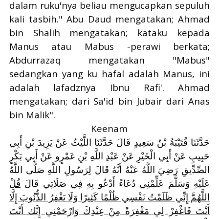
dalam ruku'nya beliau mengucapkan sepuluh
kali tasbih." Abu Daud mengatakan; Ahmad
bin Shalih mengatakan; kataku kepada
Manus atau Mabus -perawi berkata;
Abdurrazaq mengatakan "Mabus"
sedangkan yang ku hafal adalah Manus, ini
adalah lafadznya Ibnu Rafi'. Ahmad
mengatakan; dari Sa'id bin Jubair dari Anas
bin Malik
."
Keenam
حَدَّثَنَا قُتَيْبَةُ بْنُ سَعِيدٍ قَالَ حَدَّثَنَا اللَّيْثُ عَنْ يَزِيدَ بْنِ أَبِي
حَبِيبٍ عَنْ أَبِي الْخَيْرِ عَنْ عَبْدِ اللَّهِ بْنِ عَمْرٍو عَنْ أَبِي بَكْرٍ
الصِّدِّيقِ رَضِيَ اللَّهُ عَنْهُ
أَنَّهُ قَالَ لِرَسُولِ اللَّهِ صَلَّى اللَّهُ
عَلَيْهِ وَسَلَّمَ عَلِّمْنِي دُعَاءً أَدْعُو بِهِ فِي صَلَاتِي قَالَ
قُلْ
اللَّهُمَّ إِنِّي ظَلَمْتُ نَفْسِي ظُلْمًا كَثِيرًا وَلَا يَغْفِرُ الذُّنُوبَ إِلَّا
أَنْتَ فَاغْفِرْ لِي مَغْفِرَةً مِنْ عِنْدِكَ وَارْحَمْنِي إِنَّك أَنْتَ