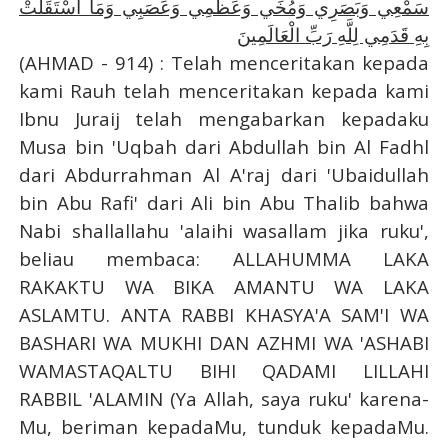
سَمْعِي وَبَصَرِي وَمُخِّي وَعَظْمِي وَعَصَبِي وَمَا اسْتَقَلَّتْ
بِهِ قَدَمِي لِلَّهِ رَبِّ الْعَالَمِينَ
(AHMAD - 914) : Telah menceritakan kepada
kami Rauh telah menceritakan kepada kami
Ibnu Juraij telah mengabarkan kepadaku
Musa bin 'Uqbah dari Abdullah bin Al Fadhl
dari Abdurrahman Al A'raj dari 'Ubaidullah
bin Abu Rafi' dari Ali bin Abu Thalib bahwa
Nabi shallallahu 'alaihi wasallam jika ruku',
beliau membaca: ALLAHUMMA LAKA
RAKAKTU WA BIKA AMANTU WA LAKA
ASLAMTU. ANTA RABBI KHASYA'A SAM'I WA
BASHARI WA MUKHI DAN AZHMI WA 'ASHABI
WAMASTAQALTU BIHI QADAMI LILLAHI
RABBIL 'ALAMIN (Ya Allah, saya ruku' karena-
Mu, beriman kepadaMu, tunduk kepadaMu.