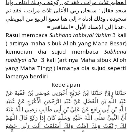
العظيم ثلاث مرات ، فقد تم ركوعه ، وذلك أدناه ، وإذا
سجد فقال : سبحان ربي الأعلى ثلاث مرات ،
فقد تم
سجوده ، وذلك أدناه » إلى هنا سمع الربيع من البويطي
. عدنا إلى الإسناد الأول
=الشافعي=
Rasul membaca
Subhana robbiyal ‘Azhim
3 kali
( artinya maha sibuk Alloh yang Maha Besar)
kemudian dia sujud membaca
Subhana
robbiyal a’la
3 kali (artinya Maha sibuk Alloh
yang Maha Tinggi) lamanya dia sujud seperti
lamanya berdiri
Kedelapan
حَدَّثَنَا رَوْحٌ حَدَّثَنَا ابْنُ جُرَيْجٍ أَخْبَرَنِي مُوسَى بْنُ عُقْبَةَ عَنْ
عَبْدِ اللَّهِ بْنِ الْفَضْلِ عَنْ عَبْدِ الرَّحْمَنِ الْأَعْرَجِ عَنْ عُبَيْدِ
اللَّهِ بْنِ أَبِي رَافِعٍ عَنْ عَلِيِّ بْنِ أَبِي طَالِبٍ رَضِيَ اللَّهُ عَنْهُ
أَنَّ النَّبِيَّ صَلَّى اللَّهُ عَلَيْهِ وَسَلَّمَ كَانَ إِذَا رَكَعَ قَالَ
اللَّهُمَّ
لَكَ رَكَعْتُ وَبِكَ آمَنْتُ وَلَكَ أَسْلَمْتُ أَنْتَ رَبِّي خَشَعَ