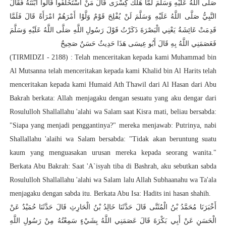
صَلَّى اللَّهُ عَلَيْهِ وَسَلَّمَ لَمَّا هَلَكَ كِسْرَى قَالَ مَنْ اسْتَخْلَفُوا قَالُوا ابْنَتَهُ فَقَالَ
النَّبِيُّ صَلَّى اللَّهُ عَلَيْهِ وَسَلَّمَ لَنْ يُفْلِحَ قَوْمٌ وَلَّوْا أَمْرَهُمْ امْرَأَةً قَالَ فَلَمَّا
قَدِمَتْ عَائِشَةُ يَعْنِي الْبَصْرَةَ ذَكَرْتُ قَوْلَ رَسُولِ اللَّهِ صَلَّى اللَّهُ عَلَيْهِ وَسَلَّمَ
فَعَصَمَنِي اللَّهُ بِهِ
قَالَ أَبُو عِيسَى هَذَا حَدِيثٌ حَسَنٌ صَحِيحٌ
(TIRMIDZI - 2188) : Telah menceritakan kepada kami Muhammad bin
Al Mutsanna telah menceritakan kepada kami Khalid bin Al Harits telah
menceritakan kepada kami Humaid Ath Thawil dari Al Hasan dari Abu
Bakrah berkata: Allah menjagaku dengan sesuatu yang aku dengar dari
Rosululloh Shallallahu 'alahi wa Salam saat Kisra mati, beliau bersabda:
"Siapa yang menjadi penggantinya?" mereka menjawab: Putrinya, nabi
Shallallahu 'alaihi wa Salam bersabda: "Tidak akan beruntung suatu
kaum yang menguasakan urusan mereka kepada seorang wanita."
Berkata Abu Bakrah: Saat 'A`isyah tiba di Bashrah, aku sebutkan sabda
Rosululloh Shallallahu 'alahi wa Salam lalu Allah Subhaanahu wa Ta'ala
menjagaku dengan sabda itu. Berkata Abu Isa: Hadits ini hasan shahih.
أَخْبَرَنَا مُحَمَّدُ بْنُ الْمُثَنَّى قَالَ حَدَّثَنَا خَالِدُ بْنُ الْحَارِثِ قَالَ حَدَّثَنَا حُمَيْدٌ عَنْ
الْحَسَنِ عَنْ أَبِي بَكْرَةَ قَالَ
عَصَمَنِي اللَّهُ بِشَيْءٍ سَمِعْتُهُ مِنْ رَسُولِ اللَّهِ