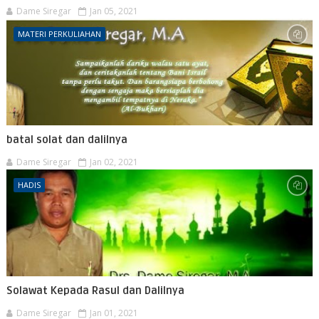
Dame Siregar
Jan 05, 2021
MATERI PERKULIAHAN
batal solat dan dalilnya
Dame Siregar
Jan 02, 2021
HADIS
Solawat Kepada Rasul dan Dalilnya
Dame Siregar
Jan 01, 2021