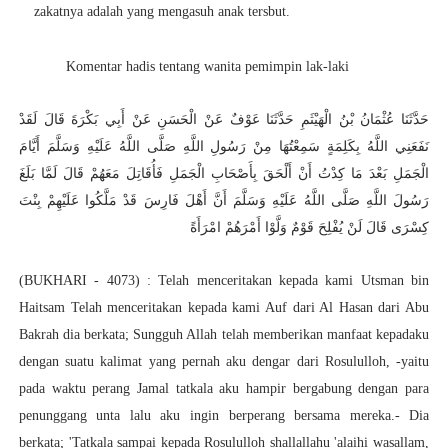
zakatnya adalah yang mengasuh anak tersbut.
Komentar hadis tentang wanita pemimpin lak-laki
حَدَّثَنَا عُثْمَانُ بْنُ الْهَيْثَمِ حَدَّثَنَا عَوْفٌ عَنْ الْحَسَنِ عَنْ أَبِي بَكْرَةَ قَالَ
لَقَدْ
نَفَعَنِي اللَّهُ بِكَلِمَةٍ سَمِعْتُهَا مِنْ رَسُولِ اللَّهِ صَلَّى اللَّهُ عَلَيْهِ وَسَلَّمَ أَيَّامَ
الْجَمَلِ بَعْدَ مَا كِدْتُ أَنْ أَلْحَقَ بِأَصْحَابِ الْجَمَلِ فَأُقَاتِلَ مَعَهُمْ قَالَ لَمَّا بَلَغَ
رَسُولَ اللَّهِ صَلَّى اللَّهُ عَلَيْهِ وَسَلَّمَ أَنَّ أَهْلَ فَارِسَ قَدْ مَلَّكُوا عَلَيْهِمْ بِنْتَ
كِسْرَى قَالَ لَنْ يُفْلِحَ قَوْمٌ وَلَّوْا أَمْرَهُمْ امْرَأَةً
(BUKHARI - 4073) : Telah menceritakan kepada kami Utsman bin
Haitsam Telah menceritakan kepada kami Auf dari Al Hasan dari Abu
Bakrah dia berkata; Sungguh Allah telah memberikan manfaat kepadaku
dengan suatu kalimat yang pernah aku dengar dari Rosululloh, -yaitu
pada waktu perang Jamal tatkala aku hampir bergabung dengan para
penunggang unta lalu aku ingin berperang bersama mereka.- Dia
berkata; 'Tatkala sampai kepada Rosululloh shallallahu 'alaihi wasallam,