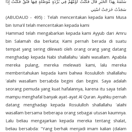
سَلَمَةَ بِهَذَا الْخَبَرِ قَالَ فَكُنْتُ أَؤُمُّهُمْ فِي بُرْدَةٍ مُوَصَّلَةٍ فِيهَا فَتْقٌ فَكُنْتُ إِذَا
سَجَدْتُ خَرَجَتْ اسْتِي
(ABUDAUD - 495) : Telah menceritakan kepada kami Musa
bin Isma'il telah menceritakan kepada kami
Hammad telah mengabarkan kepada kami Ayyub dari Amru
bin Salamah dia berkata; Kami pernah berada di suatu
tempat yang sering dilewati oleh orang orang yang datang
menghadap kepada Nabi shallallahu 'alaihi wasallam. Apabila
mereka pulang, mereka melewati kami, lalu mereka
memberitahukan kepada kami bahwa Rosululloh shallallahu
'alaihi wasallam bersabda begini dan begini. Saya adalah
seorang pemuda yang kuat hafalannya, karena itu saya telah
mampu menghafal banyak ayat-ayat Al Quran. Ayahku pernah
datang menghadap kepada Rosululloh shallallahu 'alaihi
wasallam bersama beberapa orang sebagai utusan kaumnya.
Lalu beliau mengajarkan kepada mereka tentang shalat,
beliau bersabda: "Yang berhak menjadi imam kalian (dalam