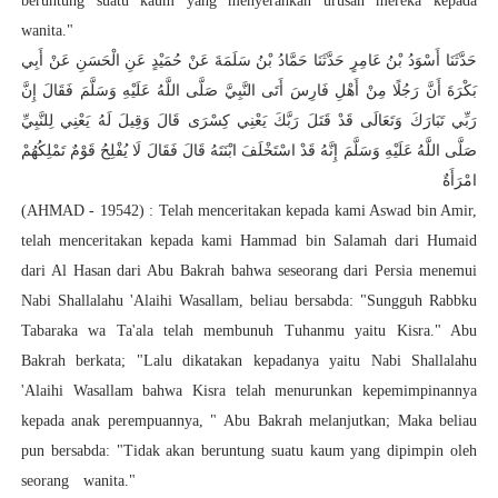
beruntung suatu kaum yang menyerahkan urusan mereka kepada
wanita."
حَدَّثَنَا أَسْوَدُ بْنُ عَامِرٍ حَدَّثَنَا حَمَّادُ بْنُ سَلَمَةَ عَنْ حُمَيْدٍ عَنِ الْحَسَنِ عَنْ أَبِي
بَكْرَةَ
أَنَّ رَجُلًا مِنْ أَهْلِ فَارِسَ أَتَى النَّبِيَّ صَلَّى اللَّهُ عَلَيْهِ وَسَلَّمَ فَقَالَ إِنَّ
رَبِّي تَبَارَكَ وَتَعَالَى قَدْ قَتَلَ رَبَّكَ يَعْنِي كِسْرَى قَالَ وَقِيلَ لَهُ يَعْنِي لِلنَّبِيِّ
صَلَّى اللَّهُ عَلَيْهِ وَسَلَّمَ إِنَّهُ قَدْ اسْتَخْلَفَ ابْنَتَهُ قَالَ فَقَالَ لَا يُفْلِحُ قَوْمٌ تَمْلِكُهُمْ
امْرَأَةٌ
(AHMAD - 19542) : Telah menceritakan kepada kami Aswad bin Amir,
telah menceritakan kepada kami Hammad bin Salamah dari Humaid
dari Al Hasan dari Abu Bakrah bahwa seseorang dari Persia menemui
Nabi Shallalahu 'Alaihi Wasallam, beliau bersabda: "Sungguh Rabbku
Tabaraka wa Ta'ala telah membunuh Tuhanmu yaitu Kisra." Abu
Bakrah berkata; "Lalu dikatakan kepadanya yaitu Nabi Shallalahu
'Alaihi Wasallam bahwa Kisra telah menurunkan kepemimpinannya
kepada anak perempuannya, " Abu Bakrah melanjutkan; Maka beliau
pun bersabda: "Tidak akan beruntung suatu kaum yang dipimpin oleh
seorang wanita."