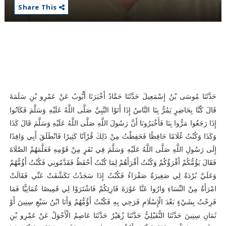
Share This
حَدَّثَنَا مُوسَى بْنُ إِسْمَعِيلَ حَدَّثَنَا حَمَّادٌ أَخْبَرَنَا أَيُّوبُ عَنْ عَمْرِو بْنِ سَلَمَةَ
قَالَ
كُنَّا بِحَاضِرٍ يَمُرُّ بِنَا النَّاسُ إِذَا أَتَوْا النَّبِيَّ صَلَّى اللَّهُ عَلَيْهِ وَسَلَّمَ فَكَانُوا
إِذَا رَجَعُوا مَرُّوا بِنَا فَأَخْبَرُونَا أَنَّ رَسُولَ اللَّهِ صَلَّى اللَّهُ عَلَيْهِ وَسَلَّمَ قَالَ كَذَا
وَكَذَا وَكُنْتُ غُلَامًا حَافِظًا فَحَفِظْتُ مِنْ ذَلِكَ قُرْآنًا كَثِيرًا فَانْطَلَقَ أَبِي وَافِدًا
إِلَى رَسُولِ اللَّهِ صَلَّى اللَّهُ عَلَيْهِ وَسَلَّمَ فِي نَفَرٍ مِنْ قَوْمِهِ فَعَلَّمَهُمْ الصَّلَاةَ
فَقَالَ يَؤُمُّكُمْ أَقْرَؤُكُمْ وَكُنْتُ أَقْرَأَهُمْ لِمَا كُنْتُ أَحْفَظُ فَقَدَّمُونِي فَكُنْتُ أَؤُمُّهُمْ
وَعَلَيَّ بُرْدَةٌ لِي صَغِيرَةٌ صَفْرَاءُ فَكُنْتُ إِذَا سَجَدْتُ تَكَشَّفَتْ عَنِّي فَقَالَتْ
امْرَأَةٌ مِنْ النِّسَاءِ وَارُوا عَنَّا عَوْرَةَ قَارِئِكُمْ فَاشْتَرَوْا لِي قَمِيصًا عُمَانِيًّا فَمَا
فَرِحْتُ بِشَيْءٍ بَعْدَ الْإِسْلَامِ فَرَحِي بِهِ فَكُنْتُ أَؤُمُّهُمْ وَأَنَا ابْنُ سَبْعِ سِنِينَ أَوْ
ثَمَانِ سِنِينَ
حَدَّثَنَا النُّفَيْلِيُّ حَدَّثَنَا زُهَيْرٌ حَدَّثَنَا عَاصِمٌ الْأَحْوَلُ عَنْ عَمْرِو بْنِ