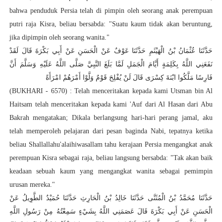
bahwa penduduk Persia telah di pimpin oleh seorang anak perempuan
putri raja Kisra, beliau bersabda: "Suatu kaum tidak akan beruntung,
jika dipimpin oleh seorang wanita."
حَدَّثَنَا عُثْمَانُ بْنُ الْهَيْثَمِ حَدَّثَنَا عَوْفٌ عَنْ الْحَسَنِ عَنْ أَبِي بَكْرَةَ قَالَ
لَقَدْ
نَفَعَنِي اللَّهُ بِكَلِمَةٍ أَيَّامَ الْجَمَلِ لَمَّا بَلَغَ النَّبِيَّ صَلَّى اللَّهُ عَلَيْهِ وَسَلَّمَ أَنَّ
فَارِسًا مَلَّكُوا ابْنَةَ كِسْرَى قَالَ لَنْ يُفْلِحَ قَوْمٌ وَلَّوْا أَمْرَهُمْ امْرَأَةً
(BUKHARI - 6570) : Telah menceritakan kepada kami Utsman bin Al
Haitsam telah menceritakan kepada kami 'Auf dari Al Hasan dari Abu
Bakrah mengatakan; Dikala berlangsung hari-hari perang jamal, aku
telah memperoleh pelajaran dari pesan baginda Nabi, tepatnya ketika
beliau Shallallahu'alaihiwasallam tahu kerajaan Persia mengangkat anak
perempuan Kisra sebagai raja, beliau langsung bersabda: "Tak akan baik
keadaan sebuah kaum yang mengangkat wanita sebagai pemimpin
urusan mereka."
حَدَّثَنَا مُحَمَّدُ بْنُ الْمُثَنَّى حَدَّثَنَا خَالِدُ بْنُ الْحَارِثِ حَدَّثَنَا حُمَيْدٌ الطَّوِيلُ عَنْ
الْحَسَنِ عَنْ أَبِي بَكْرَةَ قَالَ
عَصَمَنِي اللَّهُ بِشَيْءٍ سَمِعْتُهُ مِنْ رَسُولِ اللَّهِ