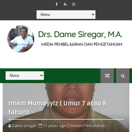
Imam Mumayyiz ( Umur 7 atau 8
tahun).
Dame Siregar
11 years ago
Materi Perkuliahan,