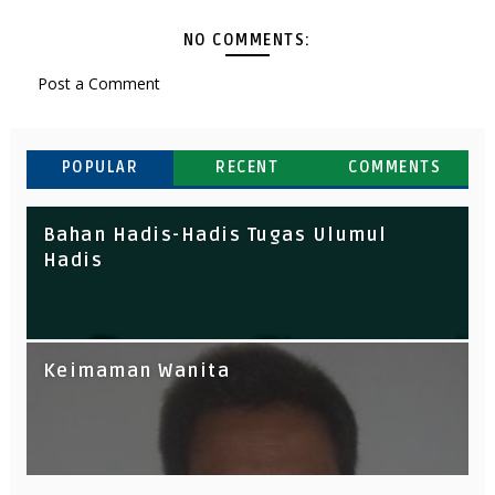
NO COMMENTS:
Post a Comment
POPULAR
RECENT
COMMENTS
ulumul Hadis dan hadis Siyasah
Bahan Hadis-Hadis Tugas Ulumul
Kontrak Kuliah
Hadis
Hadis Siyasah Pertemuan 15, ke 16 UAS
Analisisi Hadis-Hadis Tentang Solat
Keimaman Wanita
Tarwih