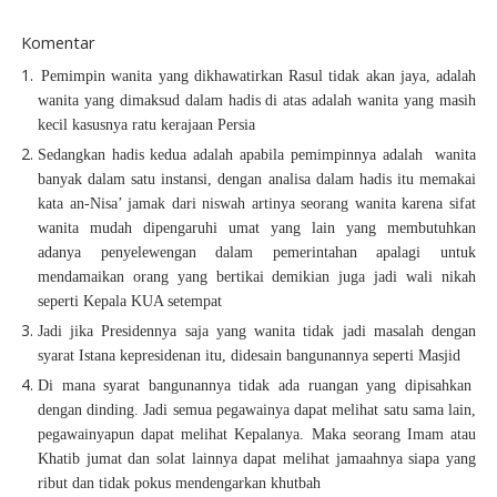
Komentar
P
emimpin wanita yang dikhawatirkan Rasul tidak akan jaya, adalah
wanita yang dimaksud dalam hadis di atas adalah wanita yang masih
kecil
kasusnya ratu kerajaan Persia
S
edangkan hadis kedua adalah apabila pemimpinnya adalah
wanita
banyak
dalam satu instansi,
dengan analisa dalam hadis itu memakai
kata an-Nisa’ jamak dari niswah artinya seorang wanita
karena sifat
wanita mudah dipengaruhi umat yang lain yang membutuhkan
adanya penyelewengan dalam pemerintahan apalagi untuk
mendamaikan orang yang bertikai demikian juga jadi wali nikah
seperti Kepala KUA setempat
Jadi jika Presidennya saja yang wanita tidak jadi masalah dengan
syarat Istana kepresidenan itu, didesain bangunannya seperti Masjid
Di mana syarat bangunannya tidak ada ruangan yang dipisahkan
dengan dinding. Jadi semua pegawainya dapat melihat satu sama lain,
pegawainyapun dapat melihat Kepalanya. Maka seorang Imam atau
Khatib jumat dan solat lainnya dapat melihat jamaahnya siapa yang
ribut dan tidak pokus mendengarkan khutbah