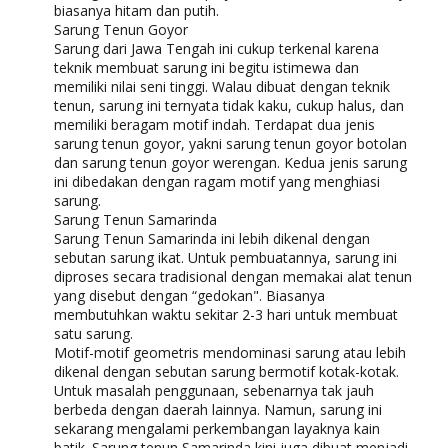
biasanya hitam dan putih.
Sarung Tenun Goyor
Sarung dari Jawa Tengah ini cukup terkenal karena
teknik membuat sarung ini begitu istimewa dan
memiliki nilai seni tinggi. Walau dibuat dengan teknik
tenun, sarung ini ternyata tidak kaku, cukup halus, dan
memiliki beragam motif indah. Terdapat dua jenis
sarung tenun goyor, yakni sarung tenun goyor botolan
dan sarung tenun goyor werengan. Kedua jenis sarung
ini dibedakan dengan ragam motif yang menghiasi
sarung.
Sarung Tenun Samarinda
Sarung Tenun Samarinda ini lebih dikenal dengan
sebutan sarung ikat. Untuk pembuatannya, sarung ini
diproses secara tradisional dengan memakai alat tenun
yang disebut dengan “gedokan". Biasanya
membutuhkan waktu sekitar 2-3 hari untuk membuat
satu sarung.
Motif-motif geometris mendominasi sarung atau lebih
dikenal dengan sebutan sarung bermotif kotak-kotak.
Untuk masalah penggunaan, sebenarnya tak jauh
berbeda dengan daerah lainnya. Namun, sarung ini
sekarang mengalami perkembangan layaknya kain
batik. Sarung tenun Samarinda kini juga dibuat menjadi