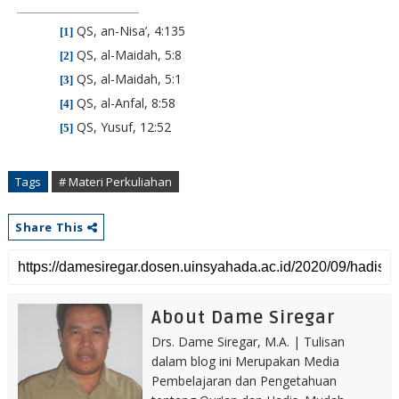
QS, an-Nisa’, 4:135
[1]
QS, al-Maidah, 5:8
[2]
QS, al-Maidah, 5:1
[3]
QS, al-Anfal, 8:58
[4]
QS, Yusuf, 12:52
[5]
Tags
# Materi Perkuliahan
Share This
About Dame Siregar
Drs. Dame Siregar, M.A. | Tulisan
dalam blog ini Merupakan Media
Pembelajaran dan Pengetahuan