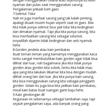
dengan menggunakan celana atau sejenisnya itu lebih
nyaman dan pulas saat menggunakan sarung.
Pengalaman pribadi loeh gaes
7.Selimut Tidur
Nah ini juga manfaat sarung yang tak kalah penting,
apalagi disaat musim hujan seperti saat ini gaes. Bila
kita tidak punya selimut bisa jadi tidur kita kedinginan
dan dimakan nyamuk. Tapi jika kita punya sarung, kita
bisa menfaatkan sarung kita sebagai selumut.
isnyaAllah dijamin tidak kedinginan dan anti nyamuk.
hehe
8.Gorden jendela atau kain pembatas
Buat teman teman yang kamarnya menggunakan kaca
tentu sangat membutuhkan kain gorden agar tidak bisa
dilihat dari luar, nah bagaimana jika kita tidak punya
gorden atau gorden kita sobek, tentu kita tidak mau
apa yang kita lakukan dikamar kita bisa dengan mudah
dilihat orang lain dari luar. Jika kita punya kain sarung,
kita bisa menggunakan sarung kita sebagai pengganti
gorden. Selain itu juga bisa kita jadikan kain pembatas,
misal kain batas buat ruangan ganti baju hehe.
9.Kain gendongan dll
Kegunaan ini sebenarnya sebagai tambahan saja. tapi
sejauh pengalaman saya, ada banyak orang yang