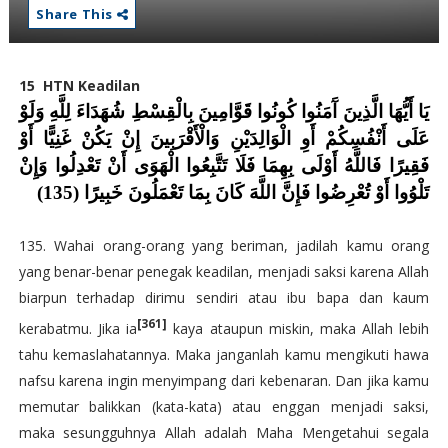
Share This
15
HTN Keadilan
يَا أَيُّهَا الَّذِينَ آَمَنُوا كُونُوا قَوَّامِينَ بِالْقِسْطِ شُهَدَاءَ لِلَّهِ وَلَوْ
عَلَى أَنْفُسِكُمْ أَوِ الْوَالِدَيْنِ وَالْأَقْرَبِينَ إِنْ يَكُنْ غَنِيًّا أَوْ
فَقِيرًا فَاللَّهُ أَوْلَى بِهِمَا فَلَا تَتَّبِعُوا الْهَوَى أَنْ تَعْدِلُوا وَإِنْ
تَلْوُوا أَوْ تُعْرِضُوا فَإِنَّ اللَّهَ كَانَ بِمَا تَعْمَلُونَ خَبِيرًا (135)
135. Wahai orang-orang yang beriman, jadilah kamu orang
yang benar-benar penegak keadilan, menjadi saksi karena Allah
biarpun terhadap dirimu sendiri atau ibu bapa dan kaum
[361]
kerabatmu. Jika ia
kaya ataupun miskin, maka Allah lebih
tahu kemaslahatannya. Maka janganlah kamu mengikuti hawa
nafsu karena ingin menyimpang dari kebenaran. Dan jika kamu
memutar balikkan (kata-kata) atau enggan menjadi saksi,
maka sesungguhnya Allah adalah Maha Mengetahui segala