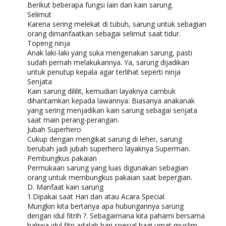
Berikut beberapa fungsi lain dari kain sarung.
Selimut
Karena sering melekat di tubuh, sarung untuk sebagian
orang dimanfaatkan sebagai selimut saat tidur.
Topeng ninja
Anak laki-laki yang suka mengenakan sarung, pasti
sudah pernah melakukannya. Ya, sarung dijadikan
untuk penutup kepala agar terlihat seperti ninja
Senjata
Kain sarung dililit, kemudian layaknya cambuk
dihantamkan kepada lawannya. Biasanya anakanak
yang sering menjadikan kain sarung sebagai senjata
saat main perang-perangan.
Jubah Superhero
Cukup dengan mengikat sarung di leher, sarung
berubah jadi jubah superhero layaknya Superman.
Pembungkus pakaian
Permukaan sarung yang luas digunakan sebagian
orang untuk membungkus pakaian saat bepergian.
D. Manfaat kain sarung
1.Dipakai saat Hari dan atau Acara Special
Mungkin kita bertanya apa hubungannya sarung
dengan idul fitrih ?. Sebagaimana kita pahami bersama
bahwa idul fitri adalah hari spesial bagi umat muslim