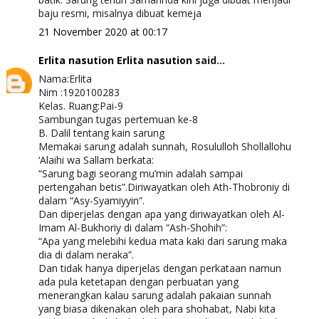
baju resmi, misalnya dibuat kemeja
21 November 2020 at 00:17
Erlita nasution Erlita nasution
said...
Nama:Erlita
Nim :1920100283
Kelas. Ruang:Pai-9
Sambungan tugas pertemuan ke-8
B. Dalil tentang kain sarung
Memakai sarung adalah sunnah, Rosululloh Shollallohu
‘Alaihi wa Sallam berkata:
“Sarung bagi seorang mu’min adalah sampai
pertengahan betis”.Diriwayatkan oleh Ath-Thobroniy di
dalam “Asy-Syamiyyin”.
Dan diperjelas dengan apa yang diriwayatkan oleh Al-
Imam Al-Bukhoriy di dalam “Ash-Shohih”:
“Apa yang melebihi kedua mata kaki dari sarung maka
dia di dalam neraka”.
Dan tidak hanya diperjelas dengan perkataan namun
ada pula ketetapan dengan perbuatan yang
menerangkan kalau sarung adalah pakaian sunnah
yang biasa dikenakan oleh para shohabat, Nabi kita