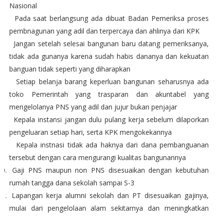
Nasional
5.
Pada saat berlangsung ada dibuat Badan Pemeriksa proses
pembnagunan yang adil dan terpercaya dan ahlinya dari KPK
6.
Jangan setelah selesai bangunan baru datang pemeriksanya,
tidak ada gunanya karena sudah habis dananya dan kekuatan
banguan tidak seperti yang diharapkan
7.
Setiap belanja barang keperluan bangunan seharusnya ada
toko Pemerintah yang trasparan dan akuntabel yang
mengelolanya PNS yang adil dan jujur bukan penjajar
8.
Kepala instansi jangan dulu pulang kerja sebelum dilaporkan
pengeluaran setiap hari, serta KPK mengokekannya
9.
Kepala instnasi tidak ada haknya dari dana pembanguanan
tersebut dengan cara mengurangi kualitas bangunannya
10.
Gaji PNS maupun non PNS disesuaikan dengan kebutuhan
rumah tangga dana sekolah sampai S-3
11.
Lapangan kerja alumni sekolah dan PT disesuaikan gajinya,
mulai dari pengelolaan alam sekitarnya dan meningkatkan