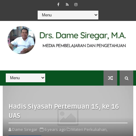
Hadis Siyasah Pertemuan 15, ke 16
UAS
Dame Siregar
6 years ago
Materi Perkuliahan,