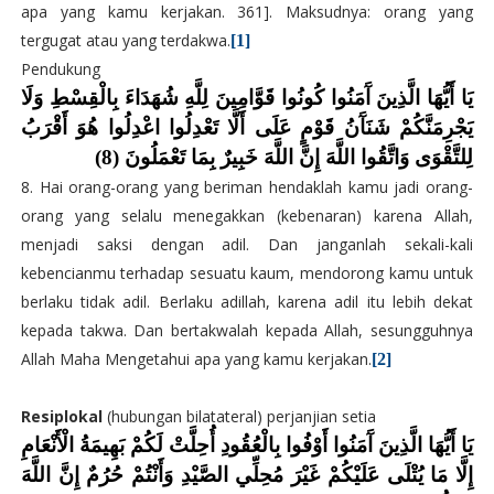
apa yang kamu kerjakan.
361]. Maksudnya: orang yang
tergugat atau yang terdakwa.
[1]
Pendukung
يَا أَيُّهَا الَّذِينَ آَمَنُوا كُونُوا قَوَّامِينَ لِلَّهِ شُهَدَاءَ بِالْقِسْطِ وَلَا
يَجْرِمَنَّكُمْ شَنَآَنُ قَوْمٍ عَلَى أَلَّا تَعْدِلُوا اعْدِلُوا هُوَ أَقْرَبُ
لِلتَّقْوَى وَاتَّقُوا اللَّهَ إِنَّ اللَّهَ خَبِيرٌ بِمَا تَعْمَلُونَ (8)
8. Hai orang-orang yang beriman hendaklah kamu jadi orang-
orang yang selalu menegakkan (kebenaran) karena Allah,
menjadi saksi dengan adil. Dan janganlah sekali-kali
kebencianmu terhadap sesuatu kaum, mendorong kamu untuk
berlaku tidak adil. Berlaku adillah, karena adil itu lebih dekat
kepada takwa. Dan bertakwalah kepada Allah, sesungguhnya
Allah Maha Mengetahui apa yang kamu kerjakan.
[2]
Resiplokal
(hubungan bilatateral) perjanjian setia
يَا أَيُّهَا الَّذِينَ آَمَنُوا أَوْفُوا بِالْعُقُودِ أُحِلَّتْ لَكُمْ بَهِيمَةُ الْأَنْعَامِ
إِلَّا مَا يُتْلَى عَلَيْكُمْ غَيْرَ مُحِلِّي الصَّيْدِ وَأَنْتُمْ حُرُمٌ إِنَّ اللَّهَ