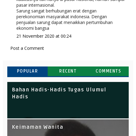
pasar internasional.
Sarung sangat berhubungan erat dengan
perekonomian masyarakat indonesia. Dengan
penjualan sarung dapat menaikkan pertumbuhan
ekonomi bangsa
21 November 2020 at 00:24
Post a Comment
POPULAR
RECENT
COMMENTS
ulumul Hadis dan hadis Siyasah
Bahan Hadis-Hadis Tugas Ulumul
Kontrak Kuliah
Hadis
Hadis Siyasah Pertemuan 15, ke 16 UAS
Analisisi Hadis-Hadis Tentang Solat
Keimaman Wanita
Tarwih