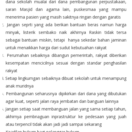
dana sekolah mualai dari dana pembangunan perpustakaan,
saran Masjid dan agama lain, puskesmaa yang mampu
menerima pasien yang masih sakitnya ringan dengan garatis
12.
Jangan seprti yang ada berikan bantuan beras namun harga
minyak, listerik sembako naik akhirnya Raskin tidak tersa
sebagai bantuan miskin, tetapi
hanya sekedar bahan jaminan
untuk menaikkan harga dari sudut kebutuahan rakyat
13.
Perumahan sebaiknya dibangun pemerintah, rakyat diberikan
kesempatan mencicilnya sesuai dengan standar penghasilan
rakyat
14.
Setiap lingkumgan sebaiknya dibuat sekolah untuk menampung
anak muridnya
15.
Pembangunan seharusnya dipikirkan dari dana yang dibutukan
agar kuat, seperti jalan raya jembatan dan banguan lainnya
16.
Jangan setiap saat membanguan jalan yang sama setiap tahun,
akhirnya pembnaguan inprastruktur ke pedesaan yang juah
atau terpencil tidak akan jadi jadi sampai sekarang
Keadilan hukum bagi pelanggar hukum