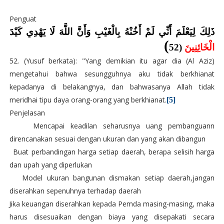
Penguat
ذَلِكَ لِيَعْلَمَ أَنِّي لَمْ أَخُنْهُ بِالْغَيْبِ وَأَنَّ اللَّهَ لَا يَهْدِي كَيْدَ
)
َ (52
الْخَائِنِين
52. (Yusuf berkata): "Yang demikian itu agar dia (Al Aziz)
mengetahui bahwa sesungguhnya aku tidak berkhianat
kepadanya di belakangnya, dan bahwasanya Allah tidak
meridhai tipu daya orang-orang yang berkhianat.
[5]
Penjelasan
1.
Mencapai keadilan seharusnya uang pembanguann
direncanakan sesuai dengan ukuran dan yang akan dibangun
2.
Buat perbandingan harga setiap daerah, berapa selisih harga
dan upah yang diperlukan
3.
Model ukuran bangunan dismakan setiap daerah,jangan
diserahkan sepenuhnya terhadap daerah
4.
Jika keuangan diserahkan kepada Pemda masing-masing, maka
harus disesuaikan dengan biaya yang disepakati secara